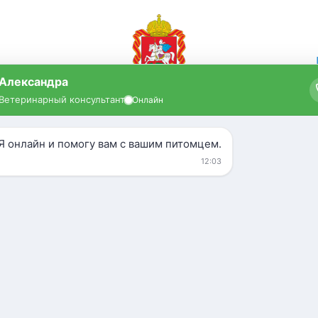
лок
Кошки
УЗИ
Усыпление
Зоогостиница
дом