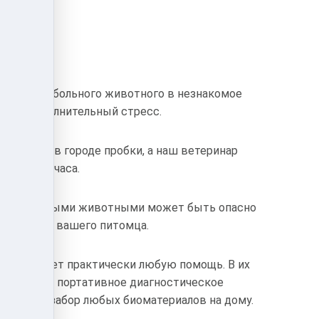
ртировка больного животного в незнакомое
ать дополнительный стресс.
очереди, в городе пробки, а наш ветеринар
рез 1 -1,5 часа.
гими больными животными может быть опасно
 организма вашего питомца.
у оказывает практически любую помощь. В их
ременное портативное диагностическое
оизводят забор любых биоматериалов на дому.