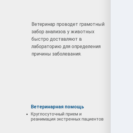
Ветеринар проводет грамотный
Ветер
забор анализов у животных
тщате
быстро доставляют в
начал
лабораторию для определения
поста
причины заболевания.
Вет
Ветеринарная помощь
Лечен
Круглосуточный прием и
Осмотр
реанимация экстренных пациентов
провед