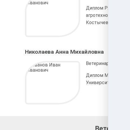
Диплом Рязанского
агротехнологическог
Костычева
Николаева Анна Михайловна
Ветеринарный врач 
Диплом Московског
Университета Прик
Ветеринар