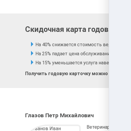
Скидочная карта годового в
На 40% снижается стоимость ведущих про
На 25% падает цена обслуживания в зоого
На 15% уменьшается услуга наведения эст
Получить годовую карточку можно при перв
Глазов Петр Михайлович
Ветеринарный врач