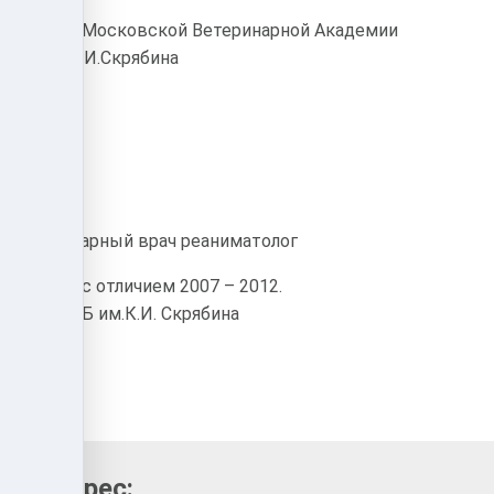
Диплом Московской Ветеринарной Академии
имени К.И.Скрябина
евна
Ветеринарный врач реаниматолог
Диплом с отличием 2007 – 2012.
МГАВМиБ им.К.И. Скрябина
ок, адрес: