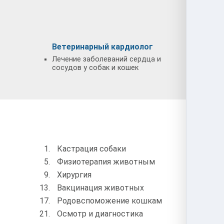
Ветеринарный кардиолог
Ветер
Лечение заболеваний сердца и
Диагно
сосудов у собак и кошек
глаз у 
Услу
Кастрация собаки
Стер
Физиотерапия животным
Обра
Хирургия
УЗИ 
Вакцинация животных
Чипи
Родовспоможение кошкам
Усып
Осмотр и диагностика
Конс
врач