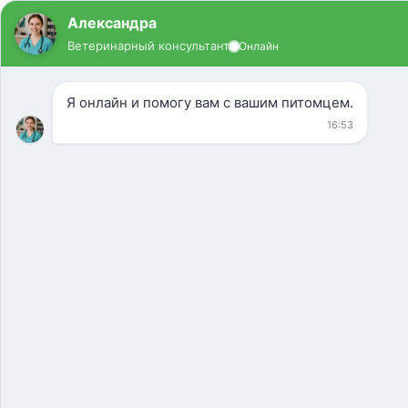
Ветеринарная клиника
Большой Ордынский
переулок
Цены
О нас
Cобаки
Кошки
УЗИ
Усыпление
Зоогостиница
Груминг
Наши улицы
Контакты
Вызов ветеринара на дом
Ветеринарная помощь