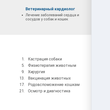
Ветеринарный кардиолог
Ветер
Лечение заболеваний сердца и
Диагно
сосудов у собак и кошек
глаз у 
Услуг
Кастрация собаки
Стер
Физиотерапия животным
Обра
Хирургия
УЗИ 
Вакцинация животных
Чипи
Родовспоможение кошкам
Усып
Осмотр и диагностика
Конс
врач