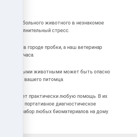
ртировка больного животного в незнакомое
ать дополнительный стресс.
очереди, в городе пробки, а наш ветеринар
рез 1 -1,5 часа.
гими больными животными может быть опасно
 организма вашего питомца.
у оказывает практически любую помощь. В их
ременное портативное диагностическое
оизводят забор любых биоматериалов на дому.