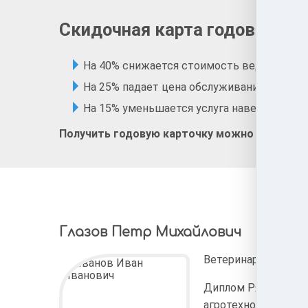
Скидочная карта годового в
На 40% снижается стоимость ведущих про
На 25% падает цена обслуживания в зоого
На 15% уменьшается услуга наведения эст
Получить годовую карточку можно при перв
Глазов Петр Михайлович
Ветеринарный врач
Диплом Рязанского
агротехнологическог