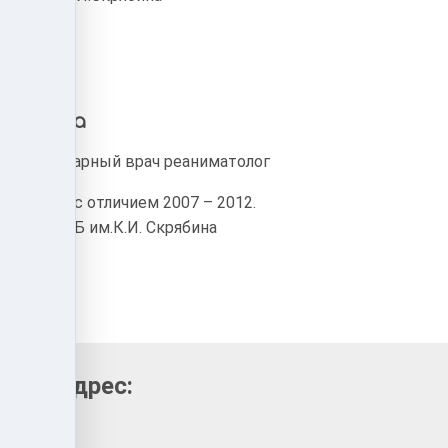
горевна
Ветеринарный врач реаниматолог
Диплом с отличием 2007 – 2012.
МГАВМиБ им.К.И. Скрябина
пик, адрес: