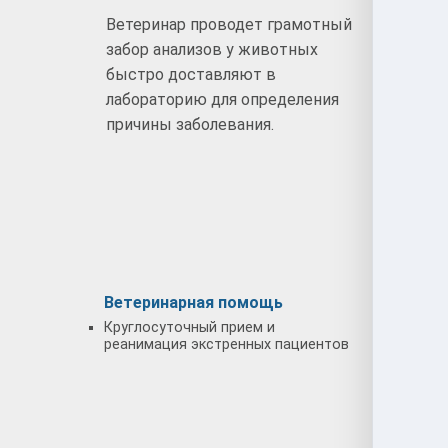
Ветеринар проводет грамотный
Ветер
забор анализов у животных
тщате
быстро доставляют в
начал
лабораторию для определения
поста
причины заболевания.
Вете
Ветеринарная помощь
Лечен
Круглосуточный прием и
Осмотр
реанимация экстренных пациентов
провед