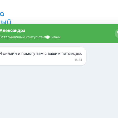
а
ный
Кошки
УЗИ
Усыпление
Зоогостиница
 дом