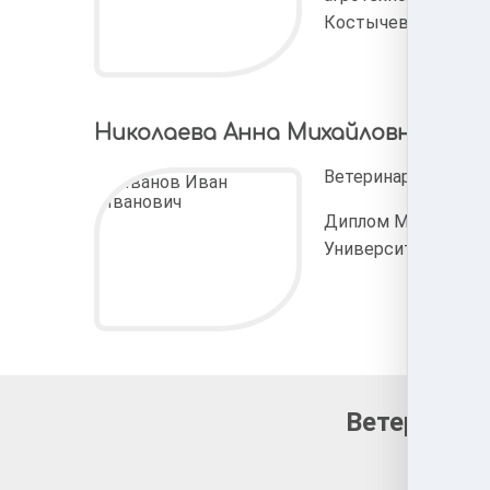
Костычева
Николаева Анна Михайловна
Ветеринарный врач 
Диплом Московског
Университета Прик
Ветеринарн