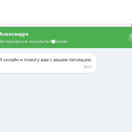
Кошки
УЗИ
Усыпление
Зоогостиница
дом