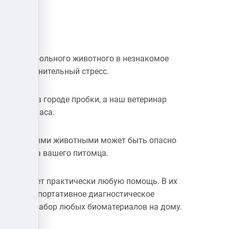
ртировка больного животного в незнакомое
ать дополнительный стресс.
очереди, в городе пробки, а наш ветеринар
ез 1 -1,5 часа.
ими больными животными может быть опасно
 организма вашего питомца.
у оказывает практически любую помощь. В их
ременное портативное диагностическое
оизводят забор любых биоматериалов на дому.