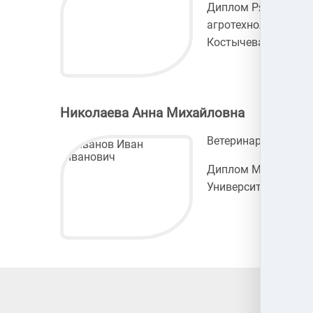
Диплом Рязанского
агротехнологическог
Костычева
Николаева Анна Михайловна
Ветеринарный врач 
Диплом Московског
Университета Прик
Ветер