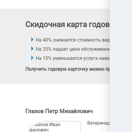
Скидочная карта годового в
На 40% снижается стоимость ведущих проц
На 25% падает цена обслуживания в зоого
На 15% уменьшается услуга наведения эст
Получить годовую карточку можно при первич
Глазов Петр Михайлович
Ветеринарный врач