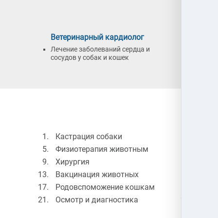
Ветеринарный кардиолог
Ветер
Лечение заболеваний сердца и
Диагно
сосудов у собак и кошек
глаз у 
Кастрация собаки
Стер
Физиотерапия животным
Обра
Хирургия
УЗИ 
Вакцинация животных
Чипи
Родовспоможение кошкам
Усып
Осмотр и диагностика
Конс
врач