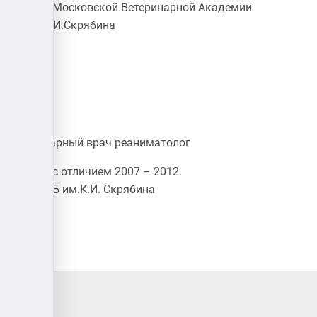
Диплом Московской Ветеринарной Академии
имени К.И.Скрябина
евна
Ветеринарный врач реаниматолог
Диплом с отличием 2007 – 2012.
МГАВМиБ им.К.И. Скрябина
адрес: