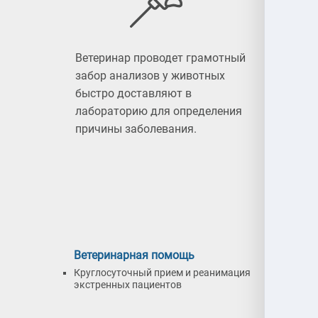
Ветеринар проводет грамотный
Ветер
забор анализов у животных
осмот
быстро доставляют в
важно
лабораторию для определения
диагно
причины заболевания.
Ветеринарная помощь
Лечени
Круглосуточный прием и реанимация
Осмотр,
экстренных пациентов
провед