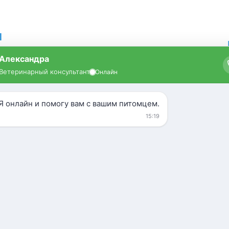
я
Кошки
УЗИ
Усыпление
Зоогостиница
дом