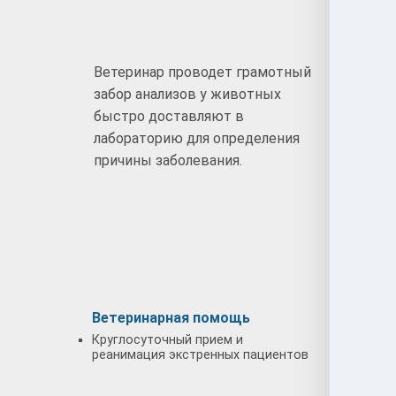
Ветеринар проводет грамотный
Ветер
забор анализов у животных
тщате
быстро доставляют в
начал
лабораторию для определения
поста
причины заболевания.
Ветеринарная помощь
Лечен
Круглосуточный прием и
Осмотр
реанимация экстренных пациентов
провед