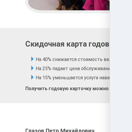
Скидочная карта годового в
На 40% снижается стоимость ведущих про
На 25% падает цена обслуживания в зоого
На 15% уменьшается услуга наведения эст
Получить годовую карточку можно при перв
Глазов Петр Михайлович