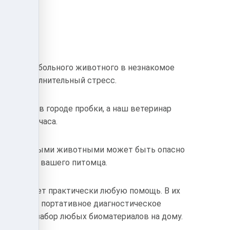
ртировка больного животного в незнакомое
ать дополнительный стресс.
очереди, в городе пробки, а наш ветеринар
рез 1 -1,5 часа.
гими больными животными может быть опасно
 организма вашего питомца.
у оказывает практически любую помощь. В их
ременное портативное диагностическое
оизводят забор любых биоматериалов на дому.