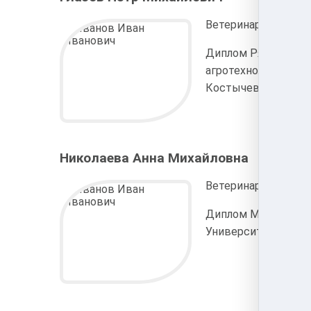
Ветеринарный врач
Диплом Рязанского
агротехнологическог
Костычева
Николаева Анна Михайловна
Ветеринарный врач 
Диплом Московског
Университета Прик