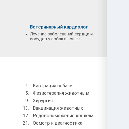
Ветеринарный кардиолог
Ветер
Лечение заболеваний сердца и
Диагно
сосудов у собак и кошек
глаз у 
Кастрация собаки
Стер
Физиотерапия животным
Обра
Хирургия
УЗИ 
Вакцинация животных
Чипи
Родовспоможение кошкам
Усып
Осмотр и диагностика
Конс
врач